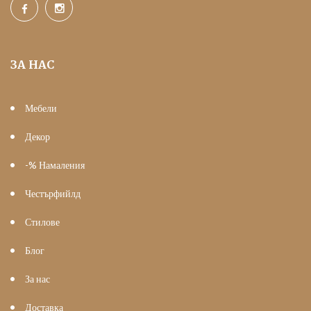
ЗА НАС
Мебели
Декор
-% Намаления
Честърфийлд
Стилове
Блог
За нас
Доставка