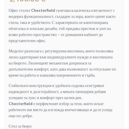
Офис столът
Chesterfield
съчетава класическа елегантност с
модерна функционалност, създаден за хора, които ценят както
стила, така и удобството. С характерната си капитонирана
облегалка и изискан дизайн, той придава престиж и уют на
всяко работно пространство – от домашния кабинет до
представителен офис.
Моделът разполага с регулируема височина, което позволява
лесно адаптиране към индивидуалните нужди и височината
на бюрото. Люлеещият механизъм допринася за
допълнителен комфорт, като дава възможност за отпускане по
време на работа и намалява напрежението в гърба.
Стабилната конструкция и удобната седалка осигуряват
надеждност и дълготрайност, а меката тапицерия добавя
усещане за лукс и комфорт през целия ден.
Chesterfield
е перфектният избор за тези, които искат
работното им място да изглежда впечатляващо и да се усеща
още по-добре.
Стол за бюро: