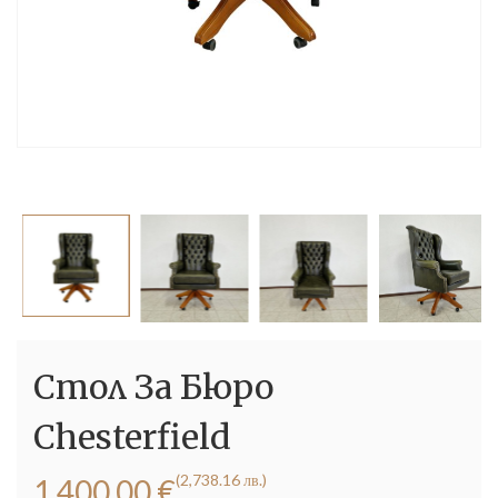
Стол За Бюро
Chesterfield
(2,738.16 лв.)
1,400.00
€