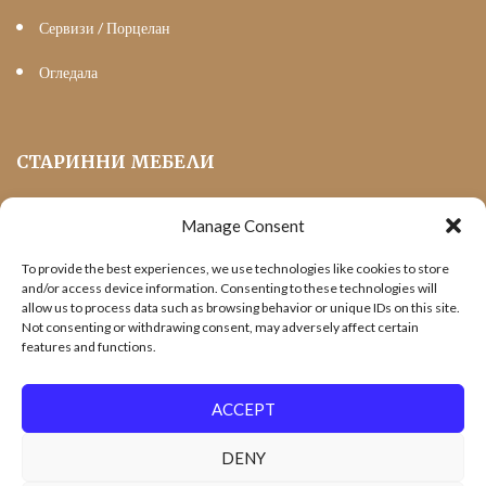
Сервизи / Порцелан
Огледала
СТАРИННИ МЕБЕЛИ
Manage Consent
Мека Мебел
To provide the best experiences, we use technologies like cookies to store
Трапезни маси и столове
and/or access device information. Consenting to these technologies will
allow us to process data such as browsing behavior or unique IDs on this site.
Шкафове и витрини
Not consenting or withdrawing consent, may adversely affect certain
features and functions.
Холни маси
Офис Мебели
ACCEPT
DENY