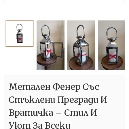
Метален Фенер Със
Стъклени Прегради И
Вратичка – Стил И
Уют За Всеки