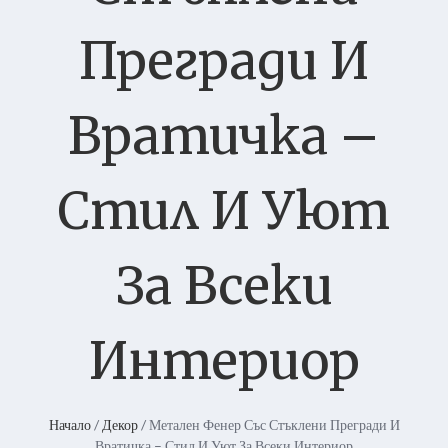
Прегради И
Вратичка –
Стил И Уют
За Всеки
Интериор
Начало
/
Декор
/ Метален Фенер Със Стъклени Прегради И
Вратичка – Стил И Уют За Всеки Интериор