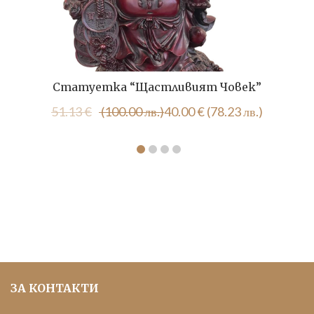
Статуетка “Щастливият Човек”
Original
Текущата
51.13
€
(100.00 лв.)
40.00
€
(78.23 лв.)
price
цена
was:
е:
51.13 €
40.00 €
(100.00
(78.23
лв.).
лв.).
ЗА КОНТАКТИ