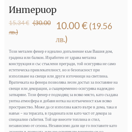
Интериор
Original
Текущата
15.34
€
(30.00
10.00
€
(19.56
price
цена
лв.)
was:
е:
лв.)
15.34 €
10.00 €
(30.00
(19.56
Този метален фенер е идеално допълнение към Вашия дом,
лв.).
лв.).
градина или балкон. Изработен от здрава метална
конструкция и със стъклени прегради, той осигурява не само
естетическа привлекателност, но и безопасност при
използване на свещи или други източници на светлина.
Вратичката на фенера позволява лесен достъп за поставяне на
свещи или декорации, а същевременно осигурява надеждно
затваряне. Този фенер е подходящ за всяко място, като създава
уютна атмосфера и добавя нотка на изтънченост към всяко
пространство. Може да се използва както вътре в дома, така и
навън – на терасата, в градината или като част от декора за
специални събития. Той ще внесете топлина и стил,
независимо от сезона. Независимо дали ще го поставите като
акценти в дневната, или ще осветявате вечерите си на