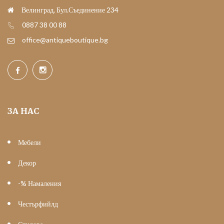
Велинград, Бул.Съединение 234
0887 38 00 88
office@antiqueboutique.bg
ЗА НАС
Мебели
Декор
-% Намаления
Честърфийлд