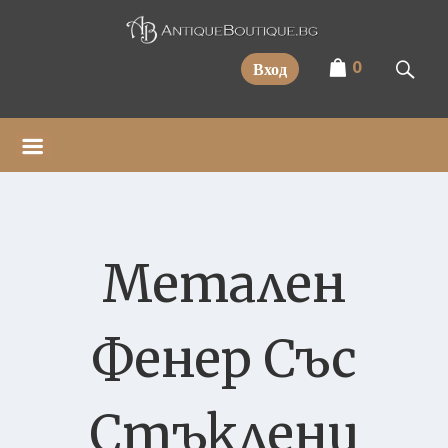
Прескочи
0
Вход
Метален
Фенер Със
Стъклени