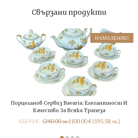
Свързани продукти
НАМАЛЕНИЕ!
Порцеланов Сервиз Bavaria: Елегантност И
Качество За Всяка Трапеза
Original
Текущата
122.71
€
(240.00 лв.)
100.00
€
(195.58 лв.)
price
цена
was:
е: