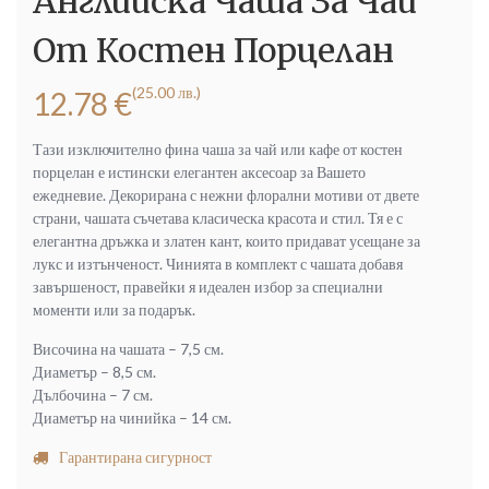
Английска Чаша За Чай
От Костен Порцелан
(25.00 лв.)
12.78
€
Тази изключително фина чаша за чай или кафе от костен
порцелан е истински елегантен аксесоар за Вашето
ежедневие. Декорирана с нежни флорални мотиви от двете
страни, чашата съчетава класическа красота и стил. Тя е с
елегантна дръжка и златен кант, които придават усещане за
лукс и изтънченост. Чинията в комплект с чашата добавя
завършеност, правейки я идеален избор за специални
моменти или за подарък.
Височина на чашата – 7,5 см.
Диаметър – 8,5 см.
Дълбочина – 7 см.
Диаметър на чинийка – 14 см.
Гарантирана сигурност