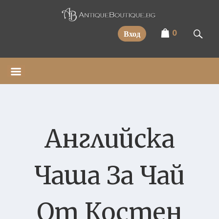
Прескочи
0
Вход
Английска
Чаша За Чай
От Костен