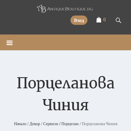
Прескочи
0
Вход
Порцеланова
Чиния
Начало
/
Декор
/
Сервизи / Порцелан
/ Порцеланова Чиния