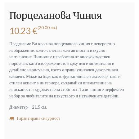
Порцеланова Чиния
(20.00 лв.)
10.23
€
Предлагаме Ви красива порцеланова чиния с невероятно
изображение, която съчетава елегантност и изкусно
изпълнение. Чинията е изработена от висококачествен
порцелан, като изображението върху нея е внимателно и
детайлно нарисувано, което я прави уникален декоративен
елемент. Може да бъде както функционален аксесоар, така и
стилен акцент в интериора, създавайки впечатление на
изисканост и художествена стойност. Тази чиния е перфектен
избор за любителите на изкуството и изтънчените детайли.
Диаметър – 21,5 см.
Гарантирана сигурност