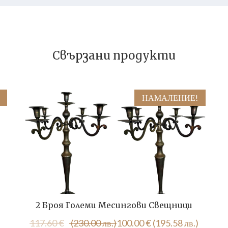
Свързани продукти
НАМАЛЕНИЕ!
2 Броя Големи Месингови Свещници
Original
Текущата
117.60
€
(230.00 лв.)
100.00
€
(195.58 лв.)