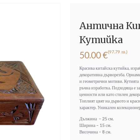
Антична Ки
Кутийка
(97.79 лв.)
50.00
€
Красива китайска кутийка, изра
декоративна дърворезба. Орнам
и геометрични мотиви. Кутията 
ръчна изработка. Подходяща е з
ценности или като стилен декор
Топлият цвят на дървото и крас
характер. Уникален колекционер
Дължина – 25 см.
Ширина – 15 см.
Височина – 8 см.