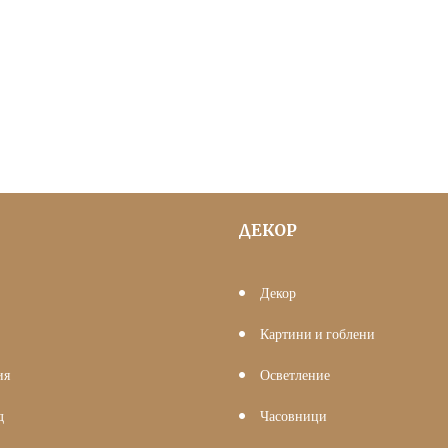
price
цена
was:
е:
117.60 €
100.00 €
(230.00
(195.58
лв.).
лв.).
ДЕКОР
Декор
Картини и гоблени
ия
Осветление
д
Часовници