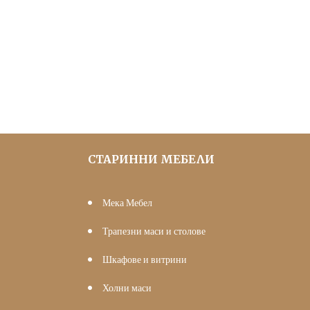
price
цена
was:
е:
10.23 €
5.00 €
(20.00
(9.78
лв.).
лв.).
СТАРИННИ МЕБЕЛИ
Мека Мебел
Трапезни маси и столове
Шкафове и витрини
Холни маси