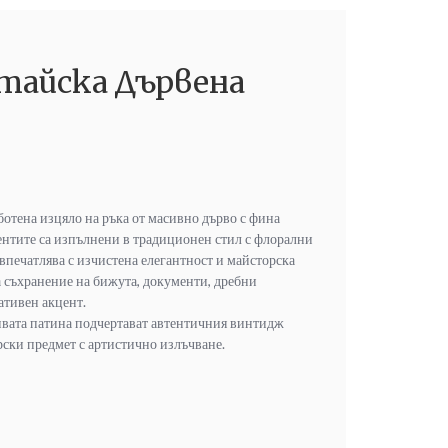
тайска Дървена
ботена изцяло на ръка от масивно дърво с фина
ентите са изпълнени в традиционен стил с флорални
впечатлява с изчистена елегантност и майсторска
а съхранение на бижута, документи, дребни
ативен акцент.
ивата патина подчертават автентичния винтидж
ски предмет с артистично излъчване.