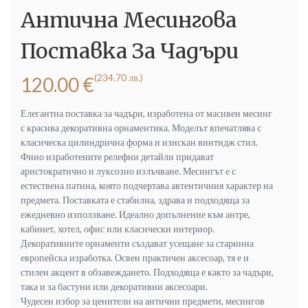
Антична Месингова
Поставка За Чадъри
(234.70 лв.)
120.00
€
Елегантна поставка за чадъри, изработена от масивен месинг
с красива декоративна орнаментика. Моделът впечатлява с
класическа цилиндрична форма и изискан винтидж стил.
Фино изработените релефни детайли придават
аристократично и луксозно излъчване. Месингът е с
естествена патина, която подчертава автентичния характер на
предмета. Поставката е стабилна, здрава и подходяща за
ежедневно използване. Идеално допълнение към антре,
кабинет, хотел, офис или класически интериор.
Декоративните орнаменти създават усещане за старинна
европейска изработка. Освен практичен аксесоар, тя е и
стилен акцент в обзавеждането. Подходяща е както за чадъри,
така и за бастуни или декоративни аксесоари.
Чудесен избор за ценители на антични предмети, месингов