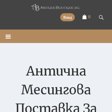
Прескочи
0
Вход
Антична
Месингова
Поставка За