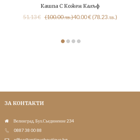
Кашпа С Кожен Калъф
Original
Текущата
51.13
€
(100.00 лв.)
40.00
€
(78.23 лв.)
price
цена
was:
е:
51.13 €
40.00 €
(100.00
(78.23
лв.).
лв.).
ЗА КОНТАКТИ
Велинград, Бул.Съединение 234
0887 38 00 88
office@antiqueboutique.bg