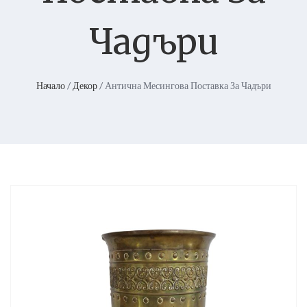
Чадъри
Начало
/
Декор
/ Антична Месингова Поставка За Чадъри