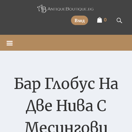
Прескочи
0
Вход
Бар Глобус На
Две Нива С
Месингови