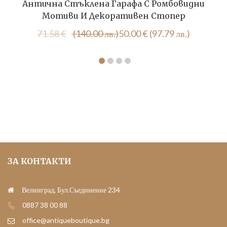
Антична Стъклена Гарафа С Ромбовидни
Мотиви И Декоративен Стопер
Original
Текущата
71.58
€
(140.00 лв.)
50.00
€
(97.79 лв.)
price
цена
was:
е:
71.58 €
50.00 €
(140.00
(97.79
лв.).
лв.).
ЗА КОНТАКТИ
Велинград, Бул.Съединение 234
0887 38 00 88
office@antiqueboutique.bg