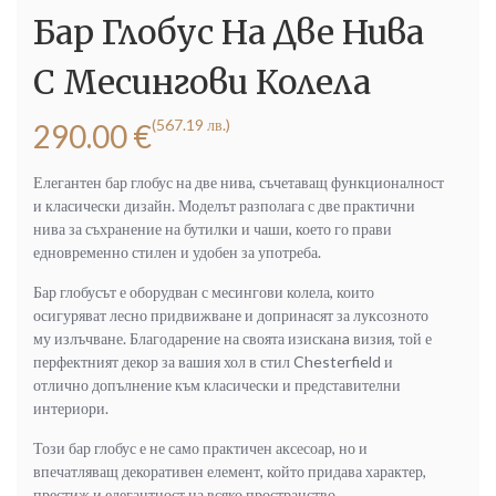
Бар Глобус На Две Нива
С Месингови Колела
(567.19 лв.)
290.00
€
Елегантен бар глобус на две нива, съчетаващ функционалност
и класически дизайн. Моделът разполага с две практични
нива за съхранение на бутилки и чаши, което го прави
едновременно стилен и удобен за употреба.
Бар глобусът е оборудван с месингови колела, които
осигуряват лесно придвижване и допринасят за луксозното
му излъчване. Благодарение на своята изисканa визия, той е
перфектният декор за вашия хол в стил Chesterfield и
отлично допълнение към класически и представителни
интериори.
Този бар глобус е не само практичен аксесоар, но и
впечатляващ декоративен елемент, който придава характер,
престиж и елегантност на всяко пространство.