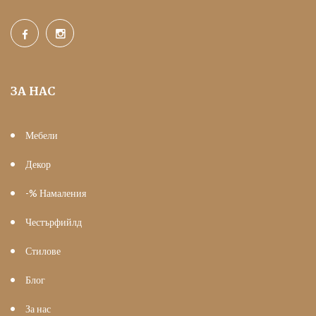
ЗА НАС
Мебели
Декор
-% Намаления
Честърфийлд
Стилове
Блог
За нас