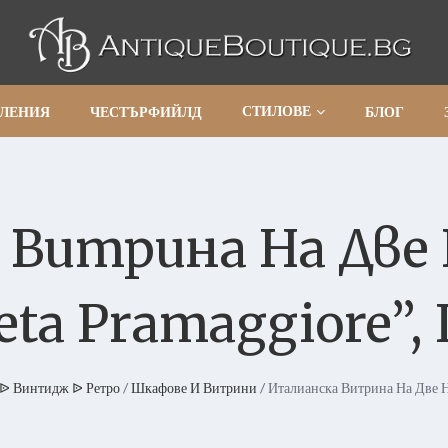
СТИЛОВЕ
АЛЕНИЯ
ЧЕСТЪРФИЙЛД
БЛОГ
Витрина На Две Н
eta Pramaggiore”, I
ᐉ Винтидж ᐉ Ретро
/
Шкафове И Витрини
/ Италианска Витрина На Две Н