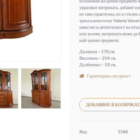
изложение на ценни предмети и
украсяват витрината, добавят из
не само практична, но и стилен 
триъгълния печат Valeria Veneta
качество и автентичност на ита
или холове, витрината може да 
най-ценни предмети.
Дължина – 170 см.
Височина – 214 см.
Дълбочина – 53 см.
Гарантирана сигурност
ДОБАВЯНЕ В КОЛИЧКАТ
Код:
1566