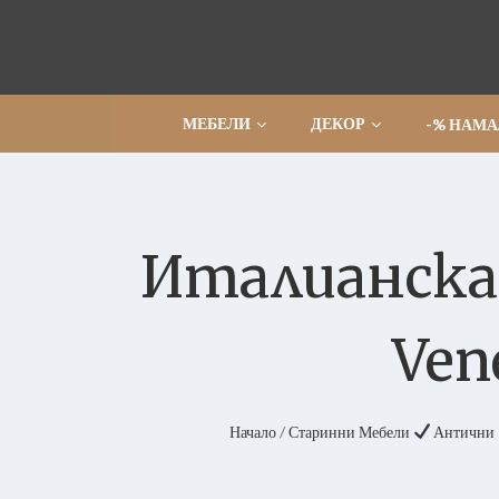
Прескочи
МЕБЕЛИ
ДЕКОР
-% НАМ
Италианска 
Ven
Начало
/
Старинни Мебели
Антични 