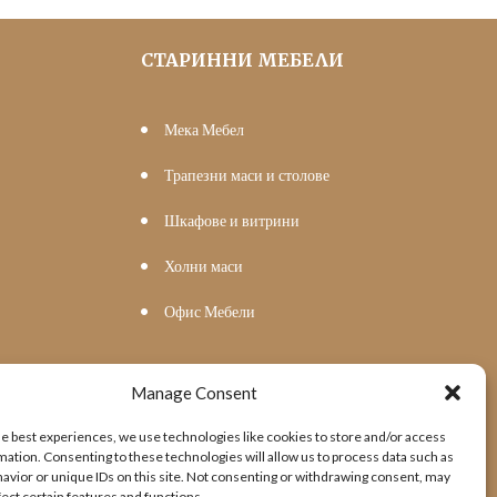
СТАРИННИ МЕБЕЛИ
Мека Мебел
Трапезни маси и столове
Шкафове и витрини
Холни маси
Офис Мебели
Manage Consent
he best experiences, we use technologies like cookies to store and/or access
mation. Consenting to these technologies will allow us to process data such as
avior or unique IDs on this site. Not consenting or withdrawing consent, may
fect certain features and functions.