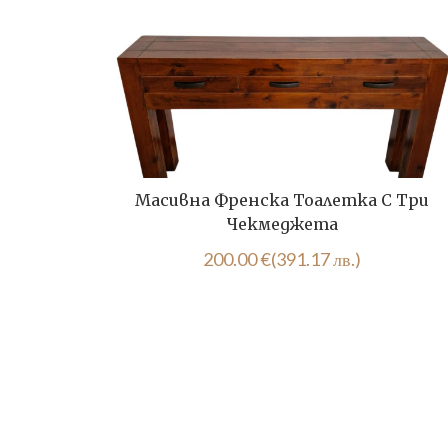
Масивна Френска Тоалетка С Три
Чекмеджета
200.00
€
(391.17 лв.)