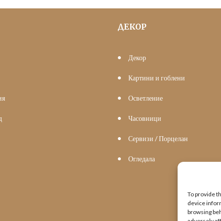
ДЕКОР
Декор
Картини и гоблени
ия
Осветление
д
Часовници
Сервизи / Порцелан
Огледала
To provide t
device infor
browsing beh
adversely af