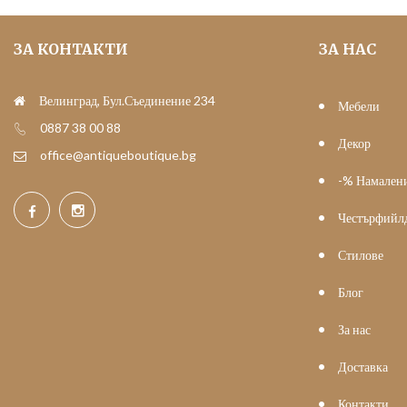
ЗА КОНТАКТИ
ЗА НАС
Велинград, Бул.Съединение 234
Мебели
0887 38 00 88
Декор
office@antiqueboutique.bg
-% Намален
Честърфийл
Стилове
Блог
За нас
Доставка
Контакти