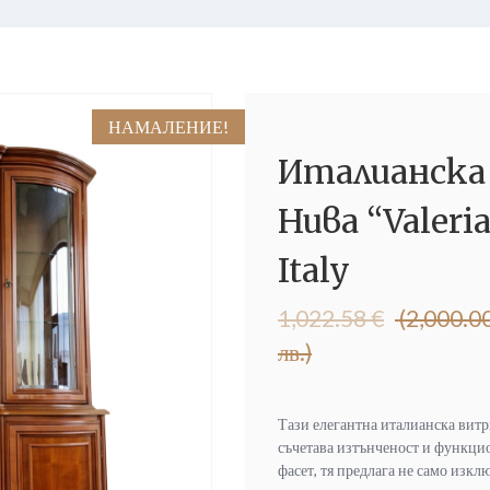
НАМАЛЕНИЕ!
Италианска
Нива “Valeri
Italy
Original
Текущата
1,022.58
€
(2,000.0
price
цена
лв.)
was:
е:
1,022.58 €
750.00 €
(2,000.00
(1,466.87
Тази елегантна италианска витр
лв.).
лв.).
съчетава изтънченост и функцио
фасет, тя предлага не само изк