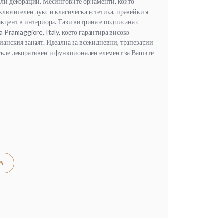
ли декорации. Месинговите орнаменти, които
ключителен лукс и класическа естетика, правейки я
акцент в интериора. Тази витрина е подписана с
 Pramaggiore, Italy, което гарантира високо
лианския занаят. Идеална за всекидневни, трапезарии
бъде декоративен и функционален елемент за Вашите
Alternative:
А