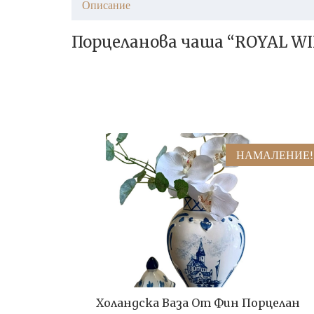
Описание
Порцеланова чаша “ROYAL W
НАМАЛЕНИЕ!
Холандска Ваза От Фин Порцелан