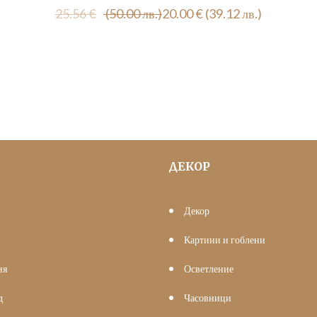
Original
Текущата
25.56
€
(50.00 лв.)
20.00
€
(39.12 лв.)
price
цена
was:
е:
25.56 €
20.00 €
(50.00
(39.12
лв.).
лв.).
ДЕКОР
Декор
Картини и гоблени
ия
Осветление
д
Часовници