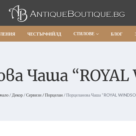
СТИЛОВЕ
АЛЕНИЯ
ЧЕСТЪРФИЙЛД
БЛОГ
ова Чаша “ROYAL
чало
/
Декор
/
Сервизи / Порцелан
/ Порцеланова Чаша “ROYAL WINDSO