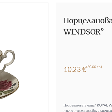
Порцеланов
WINDSOR”
(20.00 лв.)
10.23
€
Порцелановата чаша “ROYAL WI
изключителен дизайн, включващ