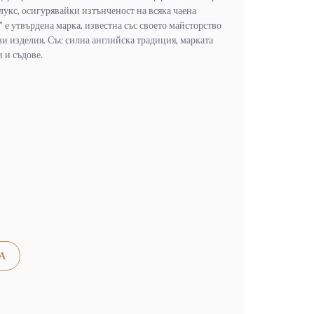
 лукс, осигурявайки изтънченост на всяка чаена
утвърдена марка, известна със своето майсторство
и изделия. Със силна английска традиция, марката
 и съдове.
Alternative:
А