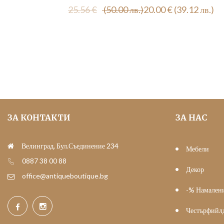
Original
Текущата
25.56
€
(50.00 лв.)
20.00
€
(39.12 лв.)
price
цена
was:
е:
25.56 €
20.00 €
(50.00
(39.12
лв.).
лв.).
ЗА КОНТАКТИ
ЗА НАС
Велинград, Бул.Съединение 234
Мебели
0887 38 00 88
Декор
office@antiqueboutique.bg
-% Намален
Честърфийл