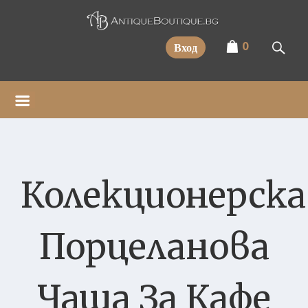
Прескочи
0
Вход
Колекционерска
Порцеланова
Чаша За Кафе