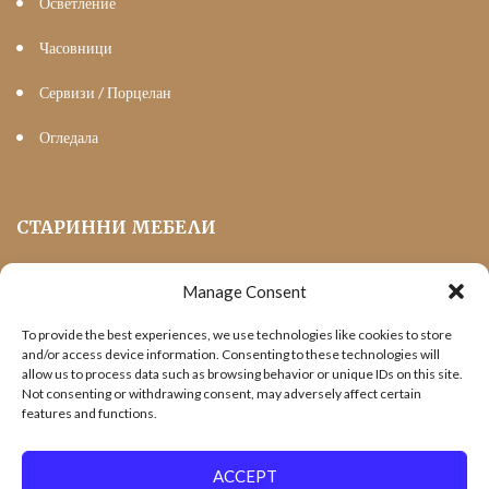
Осветление
Часовници
Сервизи / Порцелан
Огледала
СТАРИННИ МЕБЕЛИ
Manage Consent
Мека Мебел
To provide the best experiences, we use technologies like cookies to store
Трапезни маси и столове
and/or access device information. Consenting to these technologies will
allow us to process data such as browsing behavior or unique IDs on this site.
Шкафове и витрини
Not consenting or withdrawing consent, may adversely affect certain
features and functions.
Холни маси
Офис Мебели
ACCEPT